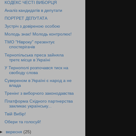
КОДЕКС ЧЕСТІ ВИБОРЦЯ
Аналіз кандидатів в депутати
ПОРТРЕТ ДЕПУТАТА
Зустріч з довіреною особою
Молодь знає! Молодь контролює!
ТМО "Нівроку" презентує
спостерігачів
Тернопільська преса зайняла
третє місце в Україні
У Тернополі розпочався тиск на
свободу слова
Сувереном в Україні є народ а не
влада
Тренінг з виборчого законодавства
Платформа Східного партнерства
закликає українську...
Твій Вибір!
Обери та голосуй!
►
вересня
(25)