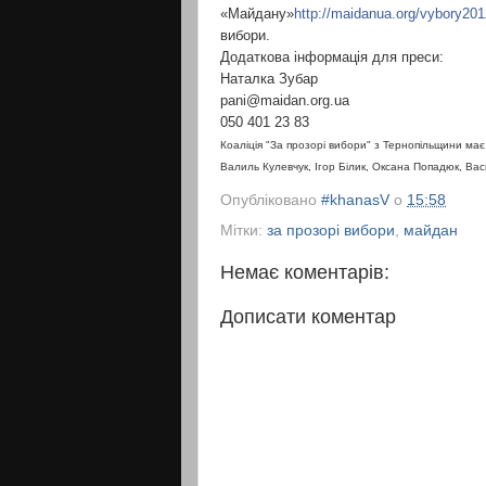
«Майдану»
http://maidanua.org/vybory201
вибори.
Додаткова інформація для преси:
Наталка Зубар
pani@maidan.org.ua
050 401 23 83
Коаліція "За прозорі вибори" з Тернопільщини має
Валиль Кулевчук, Ігор Білик, Оксана Попадюк, Ва
Опубліковано
#khanasV
о
15:58
Мітки:
за прозорі вибори
,
майдан
Немає коментарів:
Дописати коментар