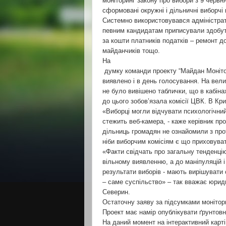
моніторинг закону про вибори з 9 червн
сформовані окружні і дільничні виборчі 
Системно використовувався адміністрати
певним кандидатам приписували здобутк
за кошти платників податків – ремонт д
майданчиків тощо.
На
думку команди проекту “Майдан Монітор
виявлено і в день голосування. На вели
не було вивішено таблички, що в кабін
до цього зобов’язала комісії ЦВК. В Кр
«Виборці могли відчувати психологічний
стежить веб-камера, - каже керівник про
дільниць громадян не ознайомили з про
ніби виборчим комісіям є що приховува
«Факти свідчать про загальну тенденці
вільному виявленню, а до маніпуляцій і
результати виборів - мають вирішувати с
– саме суспільство» – так вважає юри
Северин.
Остаточну заяву за підсумками монітори
Проект має намір опублікувати ґрунтовн
На даний момент на інтерактивний карт