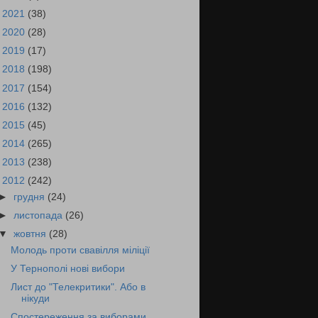
►
2021
(38)
►
2020
(28)
►
2019
(17)
►
2018
(198)
►
2017
(154)
►
2016
(132)
►
2015
(45)
►
2014
(265)
►
2013
(238)
▼
2012
(242)
►
грудня
(24)
►
листопада
(26)
▼
жовтня
(28)
Молодь проти свавілля міліції
У Тернополі нові вибори
Лист до "Телекритики". Або в
нікуди
Cпостереження за виборами