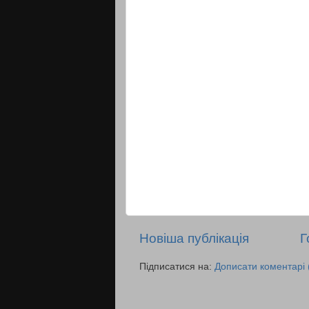
Новіша публікація
Г
Підписатися на:
Дописати коментарі 