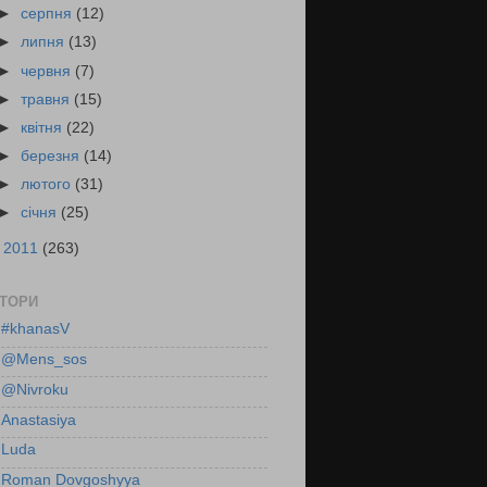
►
серпня
(12)
►
липня
(13)
►
червня
(7)
►
травня
(15)
►
квітня
(22)
►
березня
(14)
►
лютого
(31)
►
січня
(25)
►
2011
(263)
ТОРИ
#khanasV
@Mens_sos
@Nivroku
Anastasiya
Luda
Roman Dovgoshyya