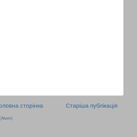
оловна сторінка
Старіша публікація
(Atom)