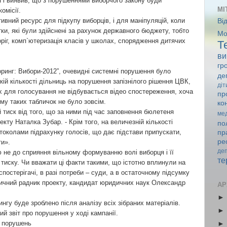
я і виявив, що з порушеннями виборчого закону буди
МІ
комісії.
вний ресурс для підкупу виборців, і для маніпуляцій, коли
Ві
и, які були здійснені за рахунок державного бюджету, тобто
Мо
оріг, комп`ютеризація класів у школах, спорядження дитячих
Т
ви
гр
инг: Вибори-2012”, очевидні системні порушення було
де
кій кількості дільниць на порушення запізнілого рішення ЦВК,
діт
ах для голосування не відбувається відео спостереження, хоча
пр
иму таких табличок не було зовсім.
ко
 тиск від того, що за ними під час заповнення бюлетеня
ме
екту Наталка Зубар. - Крім того, на величезній кількості
по
токолами підрахунку голосів, що дає підстави припускати,
пр
ре
ти».
де
ю не до сприяння вільному формуванню волі виборця і її
те
 тиску. Чи вважати ці факти такими, що істотно вплинули на
постерігачі, в разі потреби – суди, а в остаточному підсумку
дичний радник проекту, кандидат юридичних наук Олександр
АР
нгу буде зроблено після аналізу всіх зібраних матеріалів.
ий звіт про порушення у ході кампанії.
і порушень