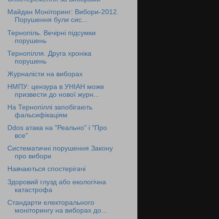
Майдан Моніторинг: Вибори-2012.
Порушення були сис...
Тернопіль. Вечірні підсумки
порушень
Тернопілля. Друга хроніка
порушень
Журналісти на виборах
НМПУ: цензура в УНІАН може
призвести до нової журн...
На Тернопіллі запобігають
фальсифікаціям
Ddos атака на "Реально" і "Про
все"
Систематичні порушення Закону
про вибори
Навчаються спостерігачі
Здоровий глузд або екологічна
катастрофа
Стандарти електорального
моніторингу на виборах до...