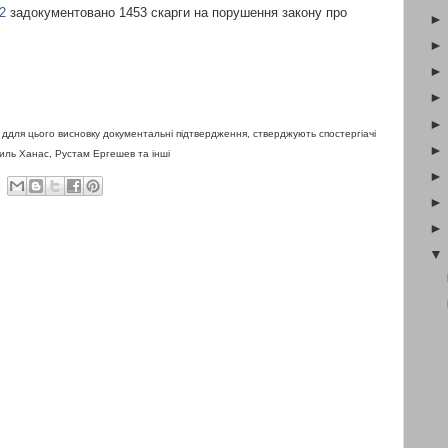
2
задокументовано 1453 скарги на порушення закону про
 ддля цього висновку документальні підтвердження, стверджують спостергіачі
силь Ханас, Рустам Ергешев та інші