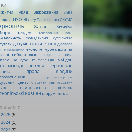
ТКИ
дкритий уряд
Відродження
Львів
лдова
НУО
Нівроку
Партнерство
СКУМО
ернопіль
Ханас
активізм
бори
гендер
генеральний план
омадськість
громадянське суспільство
документальне кіно
путати
діаспора
екологія
журналісти
за
и
е-урядування
озорі вибори
закон
звернення
книга
нгрес
конкурс
майдан
конференція
молодь
новини Тернополя
діа
права людини
літика
авозахисники
прес-конференція
сурсний центр
студенти
твій місцевий
територіальна громада
путат
рнопільські новини
форум
школа
ХІВ БЛОГУ
►
2025
(5)
►
2024
(1)
►
2022
(5)