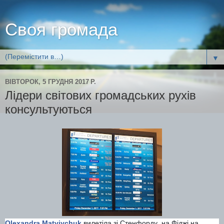
Своя громада
▼
ВІВТОРОК, 5 ГРУДНЯ 2017 Р.
Лідери світових громадських рухів
консультуються
Olexandra Matviychuk
вилетіла зі Стенфорду на Фіджі на