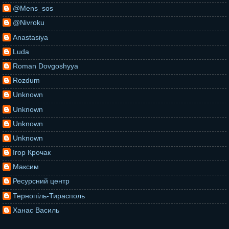
@Mens_sos
@Nivroku
Anastasiya
Luda
Roman Dovgoshyya
Rozdum
Unknown
Unknown
Unknown
Unknown
Ігор Крочак
Максим
Ресурсний центр
Тернопіль-Тирасполь
Ханас Василь